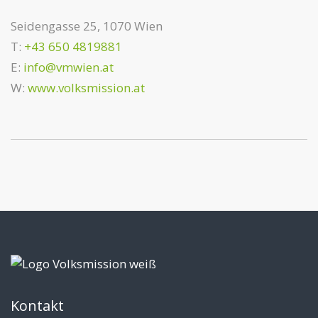
Seidengasse 25, 1070 Wien
T:
+43 650 4819881
E:
info@vmwien.at
W:
www.volksmission.at
Kontakt