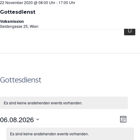
6 Dezember 2020 @ 10:00 Uhr
29 November 2020 @ 10:00 Uhr
22 November 2020 @ 08:00 Uhr
-
-
-
23:30 Uhr
23:30 Uhr
17:00 Uhr
Seidengasse 25, 1070 Wien
Gottesdienst
Gottesdienst
Gottesdienst
info@vmwien.at
Volksmission
Volksmission
Volksmission
Seidengasse 25, Wien
Seidengasse 25, Wien
Seidengasse 25, Wien
Gottesdienst
Es sind keine anstehenden events vorhanden.
06.08.2026
Vera
Ansi
Monat
Datum
Kalender
Ansi
Es sind keine anstehenden events vorhanden.
Navi
wählen.