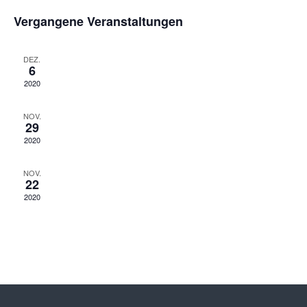
Navi
von
Vergangene Veranstaltungen
Veranstaltungen
DEZ.
6
2020
NOV.
29
2020
NOV.
22
2020