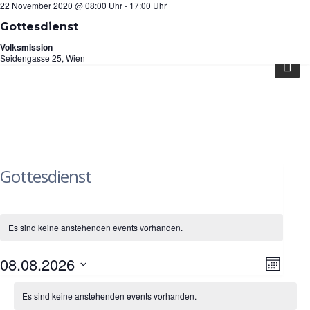
6 Dezember 2020 @ 10:00 Uhr
29 November 2020 @ 10:00 Uhr
22 November 2020 @ 08:00 Uhr
-
-
-
23:30 Uhr
23:30 Uhr
17:00 Uhr
Seidengasse 25, 1070 Wien
Gottesdienst
Gottesdienst
Gottesdienst
info@vmwien.at
Volksmission
Volksmission
Volksmission
Seidengasse 25, Wien
Seidengasse 25, Wien
Seidengasse 25, Wien
Gottesdienst
Es sind keine anstehenden events vorhanden.
08.08.2026
Vera
Ansi
Monat
Datum
Kalender
Ansi
Es sind keine anstehenden events vorhanden.
Navi
wählen.