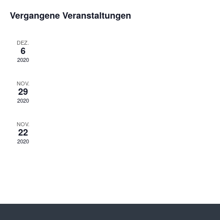
Navi
von
Vergangene Veranstaltungen
Veranstaltungen
DEZ.
6
2020
NOV.
29
2020
NOV.
22
2020